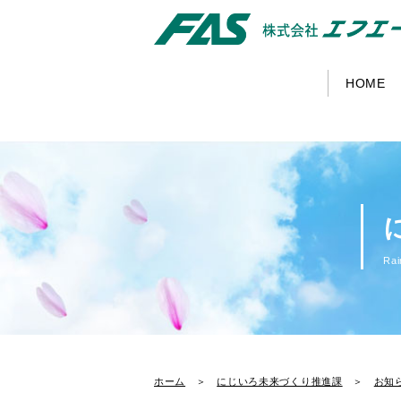
HOME
Ra
ホーム
＞
にじいろ未来づくり推進課
＞
お知