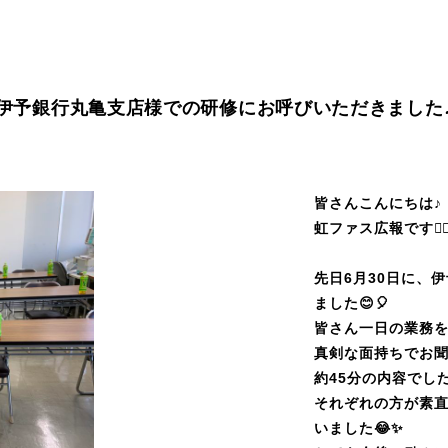
伊予銀行丸亀支店様での研修にお呼びいただきました
皆さんこんにちは♪
虹ファス広報です💁‍♀️💁
先日6月30日に、
ました😊🎈
皆さん一日の業務
真剣な面持ちでお聞きくだ
約45分の内容でし
それぞれの方が素
いました😂✨